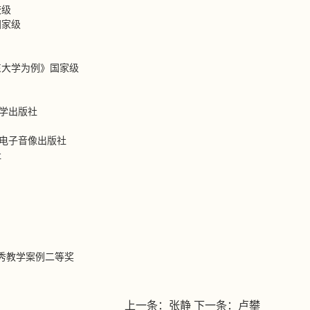
校级
国家级
东大学为例》国家级
大学出版社
东电子音像出版社
社
优秀教学案例二等奖
上一条：
张静
下一条：
卢攀