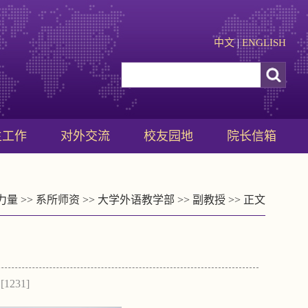
中文
|
ENGLISH
生工作
对外交流
校友园地
院长信箱
力量
>>
系所师资
>>
大学外语教学部
>>
副教授
>> 正文
[
1231
]