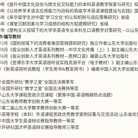
 2019年《提升中国文化自信与跨文化交际能力的本科英语教学探索与研究》
 2018年《以培养学术语言应用能力为目标的高级学术英语课程建设与实践》
2016年《来华留学生对中国”学习文化“的认知机制与适应策略研究》省级
 2014年《课堂沉默因素与学习成绩的结构方程建模研究》省级
 2012年《建构主义视域下的大学非英语专业本科生口语教学对策研究—以山
作
/
编写教材
022年5月《国别视域下的消费者善因营销感知研究》独立作者山东大学出版社
021年8月《拔尖创新人才英语系列教材—中华文化传播（上）》副主编山东
021年6月《拔尖创新人才英语系列教材—思辨口语》编委山东大学出版社
022年8月《思博乐学大学英语视听说实践资源平台（电子教材）》副主编山
009年《新英语视听说教程（学生用书&教室用书）》编者中国人民大学出版
22年全国外研社“教学之星”全国总决赛季军
22年全国外研社“教学之星”全国总决赛特等奖
022年山东大学课程思政示范课程（聚焦中国-英语畅聊热点话题）
22年山东省教师教学创新大赛一等奖
021年第二届山东大学教学教师创新大赛一等奖
021年高等学校（本科）外语课程思政优秀教学案例征集与交流活动.山东省
022年中国大学生英语辩论赛指导教师一等奖
022年外研社国才杯英语辩论赛指导教师三等奖