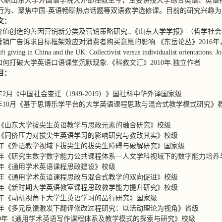
8年入职山东大学外国语学院大外部任教至今，主要讲授大学综合英语、英
行为、聚焦中国-英语畅聊热点话题等双语教学选修课。目前的研究兴趣
文：
于价值创造的善因营销新分类及营销策略研究.,《山东大学学报》（哲学社会科学版
营销广告诉求目标框架效应对消费者购买意愿的影响.《东岳论丛》2016年，第
gift giving in China and the UK: Collectivist versus individualist orientat
析如何打破大学英语口语课堂沉默现象.《科教文汇》2010年.独立作者
目：
22年2月《中国社会变迁（1949-2019）》国社科中华外译国家级
021年10月《基于思博乐学平台的大学英语课程思政与混合式教学模式研究
2022《山东大学拔尖生英语教学与思政元素的融合研究》校级
2022《同侪压力对拔尖生英语学习的影响研究与教改其实》校级
2021年《外语教学视域下拔尖生的拔尖生障碍与破解研究》国家级
2021年《研究生数字数字能力公共课程体系—人文学科视域下的数字能力培
021年《通用学术英语课程思政建设》校级
2021年《通用学术英语课程思政与混合式教学的双向促进》校级
2021年《新时期大学英语教室课程思政教学能力提升研究》校级
2020年《动机视角下大学生英语学习的品行研究》国家级
2020年《多元反馈激发下翻译修改过程研究：以活动理论为视角》省级
 2019年《通用学术英语写作课程体系及教学模式的探索与研究》校级