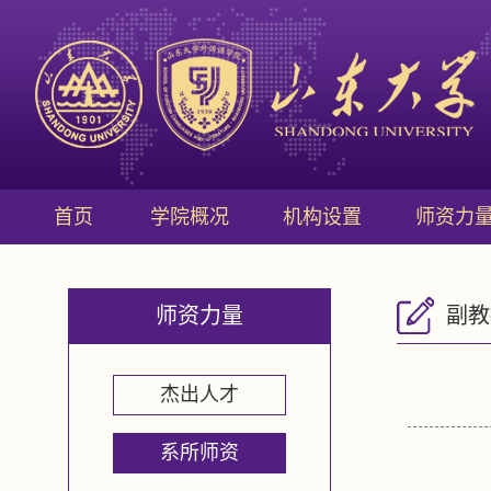
首页
学院概况
机构设置
师资力
师资力量
副教
杰出人才
系所师资