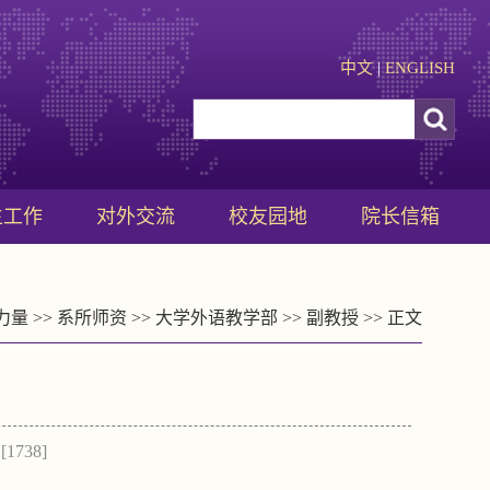
中文
|
ENGLISH
生工作
对外交流
校友园地
院长信箱
力量
>>
系所师资
>>
大学外语教学部
>>
副教授
>> 正文
[
1738
]