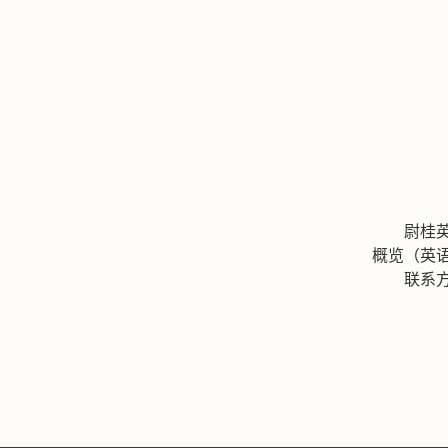
尉桂
概览（英
联系