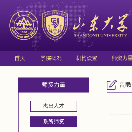
首页
学院概况
机构设置
师资力
师资力量
副教
杰出人才
系所师资