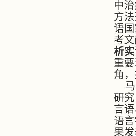
中治
方法
语国
考文
析实
重要
角，
马
研究
言语
语言
果发