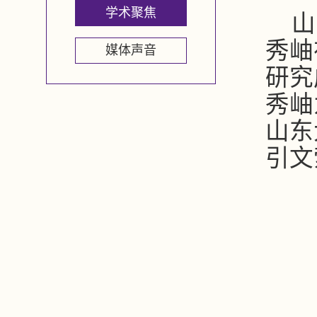
学术聚焦
山
秀岫
媒体声音
研究
秀岫
山东
引文