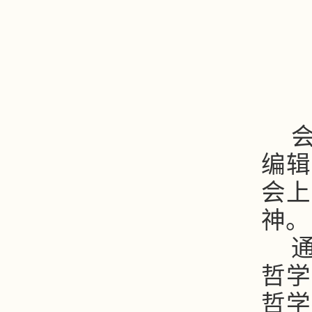
编辑
会上
神。
哲学
哲学