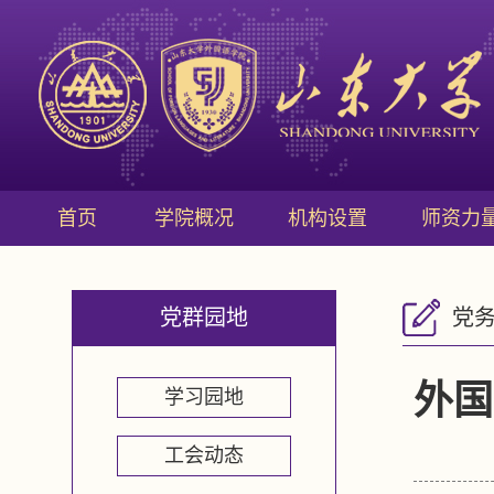
首页
学院概况
机构设置
师资力
党群园地
党
外国
学习园地
工会动态