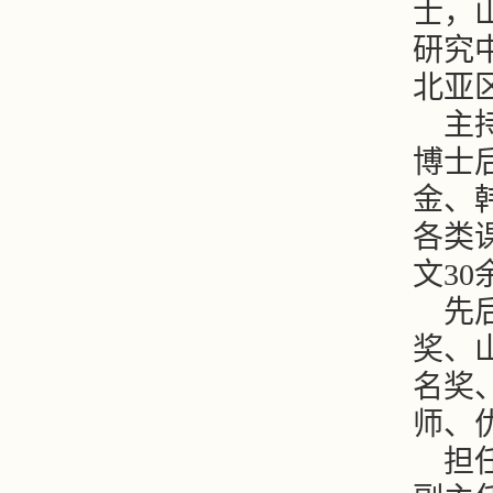
士，
研究
北亚
主
博士
金、
各类课
文3
先
奖、
名奖
师、
担