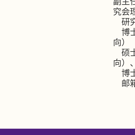
副主
究会
研
博
向）
硕
向）
博
邮箱：