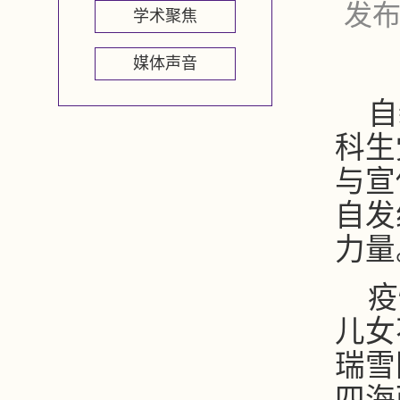
发布
学术聚焦
媒体声音
自
科生
与宣
自发
力量
疫
儿女
瑞雪
四海