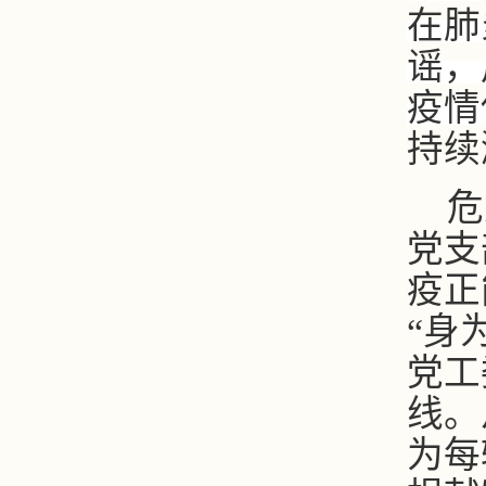
在肺
谣，
疫情
持续
危
党
支
疫正
“身
党工
线。
为每