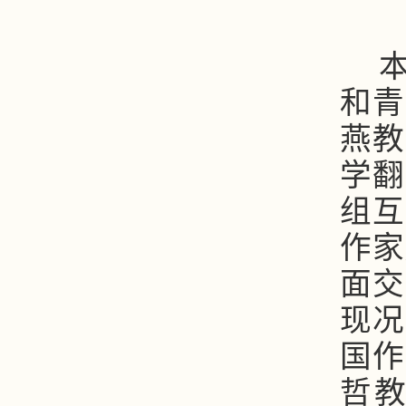
和青
燕教
学翻
组互
作家
面交
现况
国作
哲