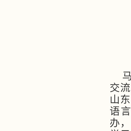
交流
山东
语
办，