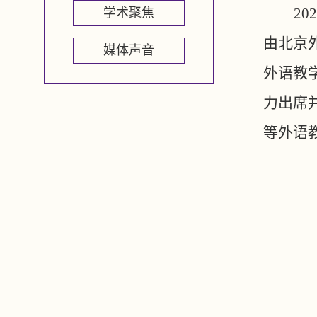
2
学术聚焦
由北京
媒体声音
外语教
力出席
等外语