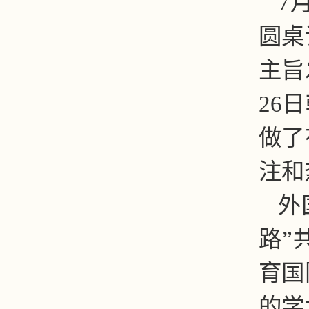
7
圆桌
主旨
26
做了
注和
外
路”
育国
的学