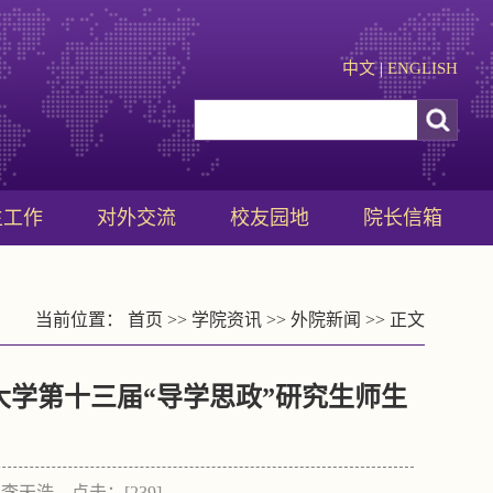
中文
|
ENGLISH
生工作
对外交流
校友园地
院长信箱
当前位置：
首页
>>
学院资讯
>>
外院新闻
>> 正文
大学第十三届“导学思政”研究生师生
者：李天浩 点击：[
239
]