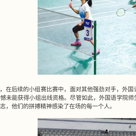
，在后续的小组赛比赛中，面对其他强劲对手，外国
遗憾未能获得小组出线资格。尽管如此，外国语学院师
志，他们的拼搏精神感染了在场的每一个人。