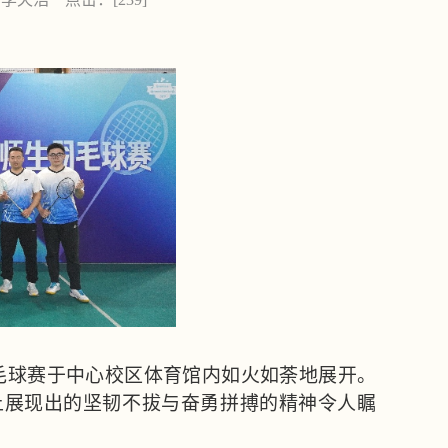
羽毛球赛于中心校区体育馆内如火如荼地展开。
上展现出的坚韧不拔与奋勇拼搏的精神令人瞩