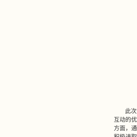
此次
互动的
方面，
积极进