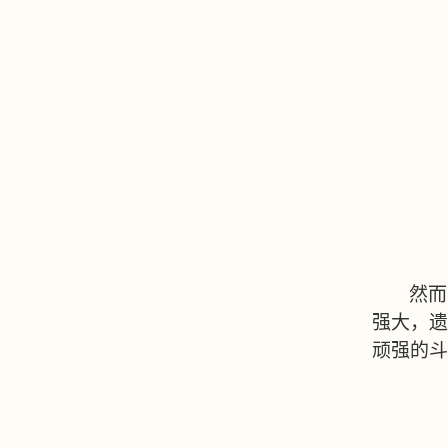
然而
强大，
顽强的斗