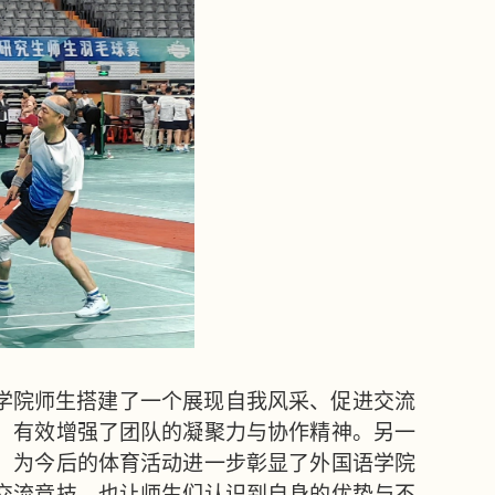
学院师生搭建了一个展现自我风采、促进交流
，有效增强了团队的凝聚力与协作精神。另一
，为今后的体育活动进一步彰显了外国语学院
交流竞技，也让师生们认识到自身的优势与不