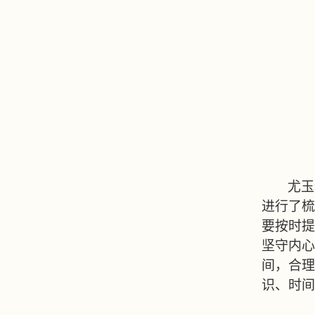
尤玉
进行了梳
要按时提
坚守内心
间，合理
识、时间