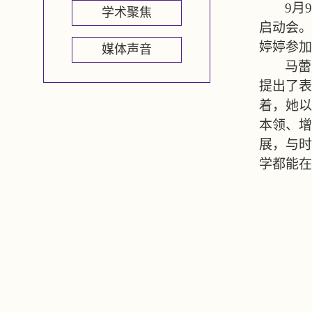
9
月
9
学术聚焦
启动会。
婷婷参加
媒体声音
马蕾
提出了表
着，她以
本领、增
展，与时
学都能在