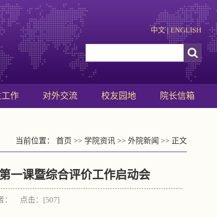
中文
|
ENGLISH
生工作
对外交流
校友园地
院长信箱
当前位置：
首页
>>
学院资讯
>>
外院新闻
>> 正文
学第一课暨综合评价工作启动会
作者： 点击：[
507
]