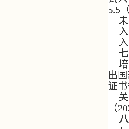
5.5
未
入
入
七
培
出国
证书
关
（
20
八