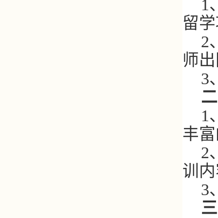
1
留学
2
师出
3
二
1
丰富
2
训内
3
三