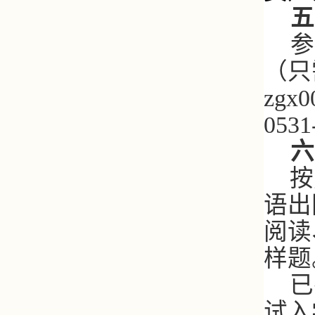
五
参
（只
zgx0
0531
六
按
语出
阅读
样题
已
试入