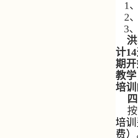
1
2
3
洪
计
14
期开
教学
培训
四
按
培训
费）