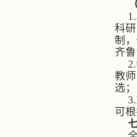
1.
科研
制，
齐鲁
2.
教师
选；
3.
可根