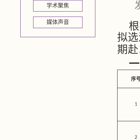
学术聚焦
媒体声音
根
拟选
期赴
一
序
1
2