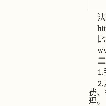
法
ht
比
ww
二
1.
2.
费、
理。