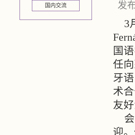
发布
国内交流
3
Fe
国语
任向
牙语
术合
友好
会
迎。