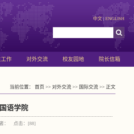
中文
|
ENGLISH
生工作
对外交流
校友园地
院长信箱
当前位置：
首页
>>
对外交流
>>
国际交流
>> 正文
国语学院
 作者： 点击：[
88
]