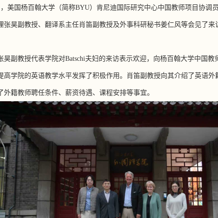
日，美国杨百翰大学（简称
BYU
）肯尼迪国际研究中心中国教师项目协调
理张昊副教授、翻译系主任肖笛副教授及外事科研秘书姜仁风等会见了来
张昊副教授
代表学院对
Batschi
夫妇的来访表示欢迎，向杨百翰大学中国教
提高学院的英语教学水平发挥了积极作用。
肖笛副
教授向其介绍了
英语外
了外籍教师聘任条件、薪资待遇、课程安排等事宜。