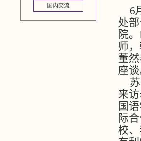
国内交流
6
处部
院。
师，
董然
座谈
苏
来访
国语
际合
校、