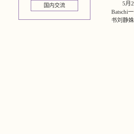
5
月
2
国内交流
Batschi
一
书刘静姝