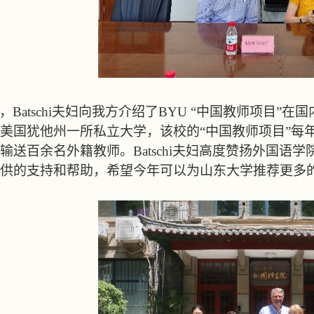
，
Batschi
夫妇向我方介绍了
BYU “
中国教师项目
”
在国
美国犹他州一所私立大学，该校的
“
中国教师项目
”
每
输送百余名外籍教师。
Batschi
夫妇高度赞扬外国语学
供的支持和帮助，希望今年可以为山东大学推荐更多