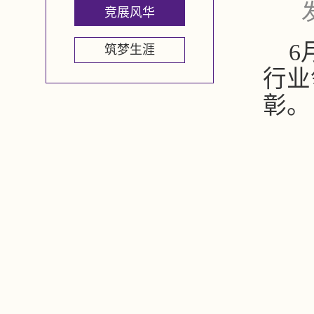
竞展风华
6
筑梦生涯
行业
彰。