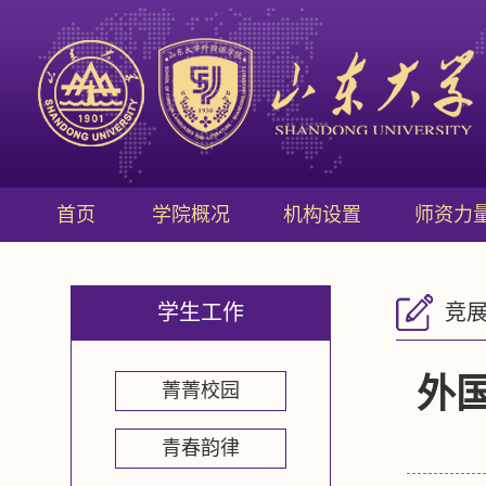
首页
学院概况
机构设置
师资力
学生工作
竞
外
菁菁校园
青春韵律