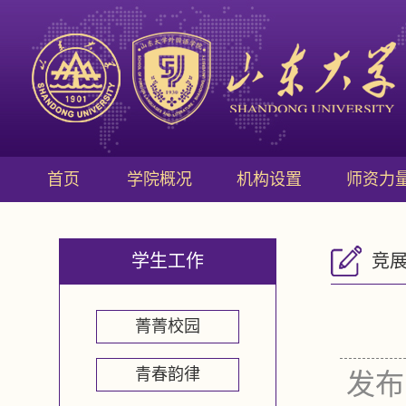
首页
学院概况
机构设置
师资力
学生工作
竞
菁菁校园
青春韵律
发布