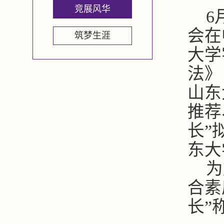
竞展风华
6
会在
筑梦生涯
大学
法》
山东
推荐
长”
东大
为
合素
长”