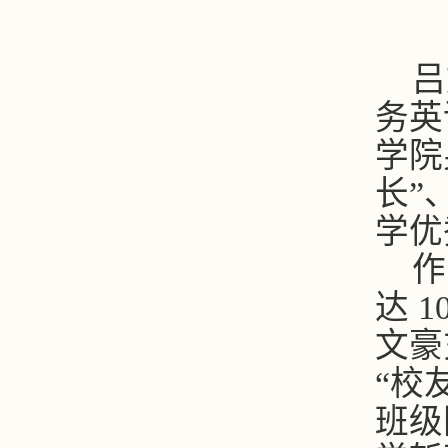
吕
务英
学院
长”
学优
作
达
1
文豪
“
校
班级