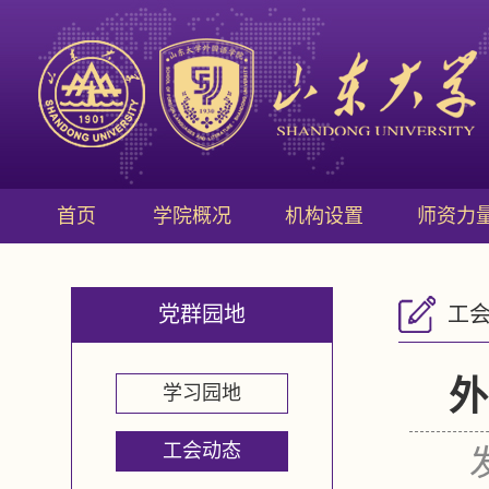
首页
学院概况
机构设置
师资力
党群园地
工
外
学习园地
工会动态