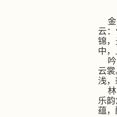
金
云：
锦，
中，
吟
云裳
浅，
林
乐韵
蕴，