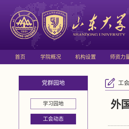
首页
学院概况
机构设置
师资力
党群园地
工
外
学习园地
工会动态