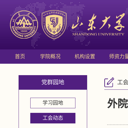
首页
学院概况
机构设置
师资力
党群园地
工
外院
学习园地
工会动态