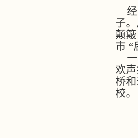
经
子。
颠簸
市
“
一
欢声
桥和
校。