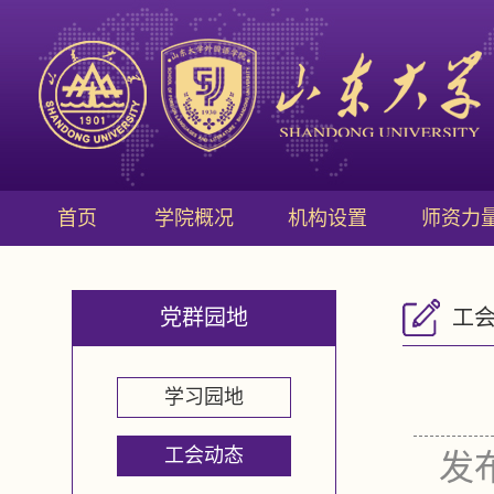
首页
学院概况
机构设置
师资力
党群园地
工
学习园地
工会动态
发布