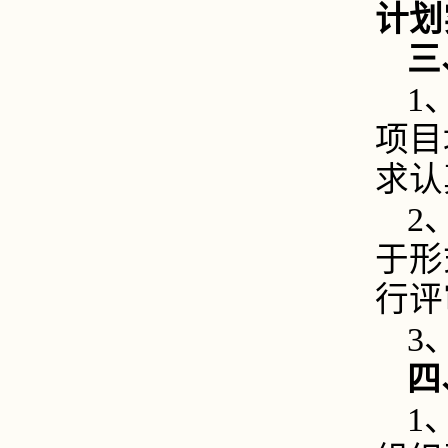
计划
三
1
项目
求认
2
于形
行评
3
四
1