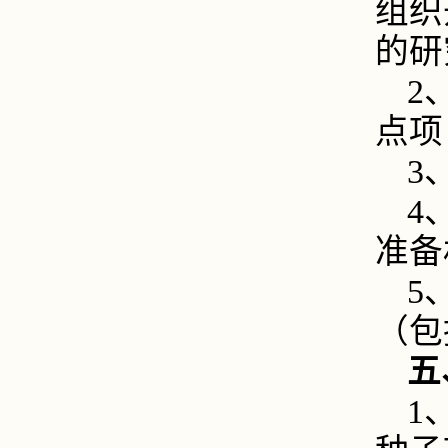
组织
的研
2
点项
3
4
准备
5
（包
五
1