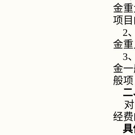
金重
项目
2
金重
3
金一
般项
二
对
经费
具