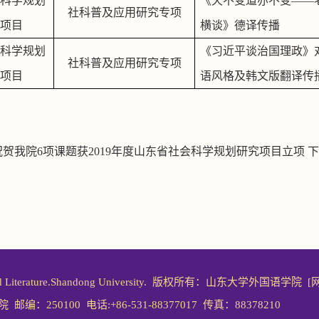
科学规划
《天不变道亦不变——
社科普及应用研究专项
项目
横谈》德译传播
科学规划
《习近平谈治国理政》
社科普及应用研究专项
项目
语风格及韩文版翻译传
祝贺我院6项课题获2019年度山东省社会科学规划研究项目立项
下
ages and Literature.Shandong University. 版权所有：山东大学外国语学院
[
0100 电话:+86-531-88377017 传真：88378210