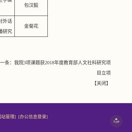
老子纵
包汉毅
对外话
金菊花
播研究
一条：
我院3项课题获2018年度教育部人文社科研究项
目立项
【
关闭
】
网站管理]
[办公信息登录]