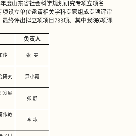
8
年度山东省社会科学规划研究专项立项名
专项设立单位邀请相关学科专家组成专项评审
，最终评出拟立项项目
733
项。其中我院
6
项课
负责人
东传
张 雯
变研究
尹小霞
识发展
张 静
写作教
李 冰