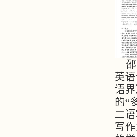
邵
英语
语界
的“
二语
写作