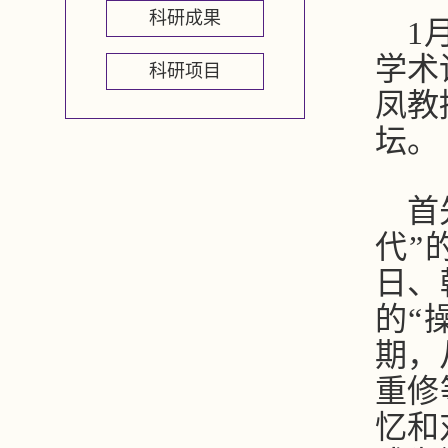
科研成果
1
学术
科研项目
凤
教
坛。
首
代”
日、
的“
期，
重修
忆和