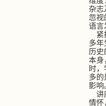
维度
杂志
忽视
语言
紧
多年
历史
本身
时，
多的
影响
讲
情怀