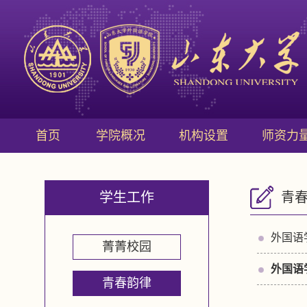
首页
学院概况
机构设置
师资力
学生工作
青
外国语
菁菁校园
外国语
青春韵律