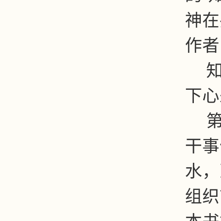
神在
作者
下心
干事
水，
组织