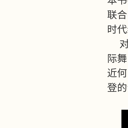
本书
联合
时代
际舞
近何
登的