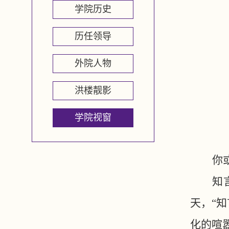
学院历史
历任领导
外院人物
洪楼靓影
学院视窗
你
知
天，“
化的喧