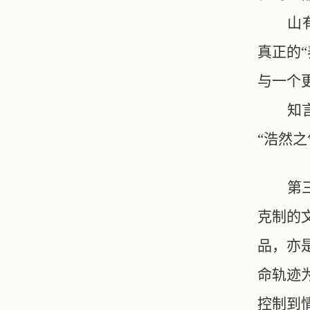
山
真正的
与一个
知
“浩然之
第
克制的
品，亦
命轨迹
控制到