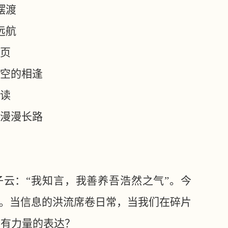
摆渡
远航
页
空的相逢
读
漫漫长路
子云：“我知言，我善养吾浩然之气”。今
辉。当信息的洪流席卷日常，当我们在碎片
而有力量的表达？