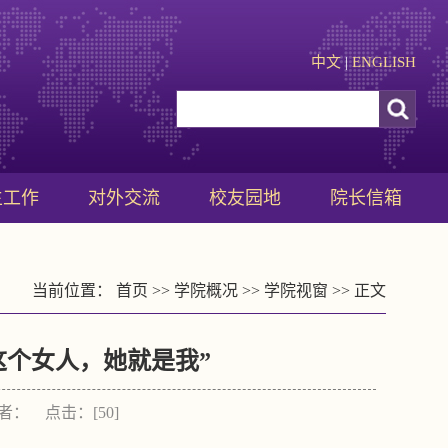
中文
|
ENGLISH
生工作
对外交流
校友园地
院长信箱
当前位置：
首页
>>
学院概况
>>
学院视窗
>> 正文
这个女人，她就是我”
 作者： 点击：[
50
]