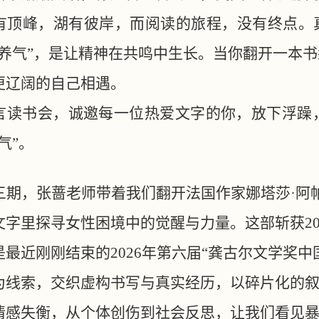
有顶峰，湖有彼岸，而阅读的旅程，没有终点。
“养气”，是让精神在共鸣中生长。当你翻开一本
更辽阔的自己相遇。
言读书会，诚邀每一位热爱文字的你，放下浮躁
气”。
三期，张蔷老师带着我们翻开法国作家娜塔莎
·
文字里探寻女性困境中的觉醒与力量。这部斩获20
是最近刚刚结束的2026年第六届“龚古尔文学奖
为线索，交织虚构书写与真实经历，以碎片化的
情感失衡，从个体创伤到社会反思，让我们看见