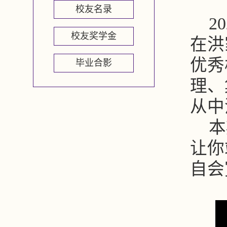
校友名录
2
校友奖学金
在洪
优秀
毕业合影
理、
从中
本
让你
自会