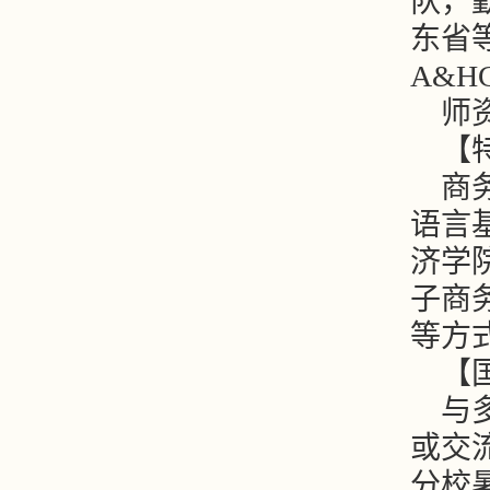
队，
东省
A&H
师
【
商
语言
济学
子商
等方
【
与
或交
分校