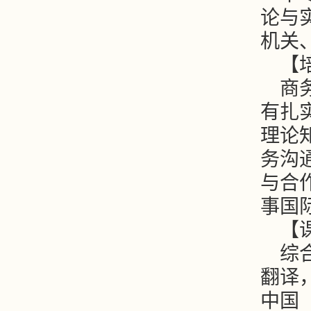
论与
机关
【
商
有扎
理论
务沟
与合
事国
【
综
翻译
中国