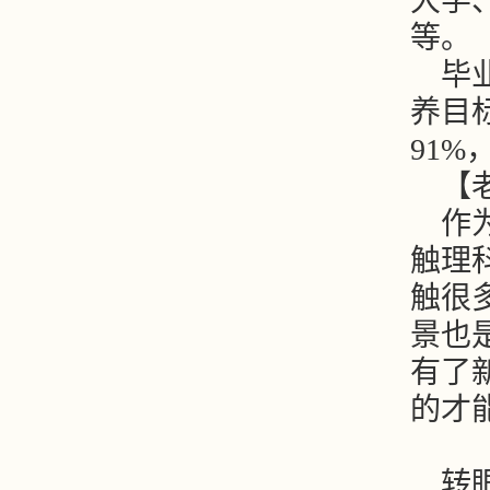
大学
等。
毕
养目
91
【
作
触理
触很
景也
有了
的才
转