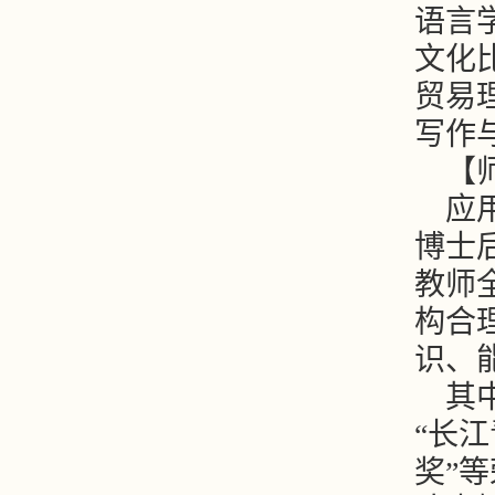
语言
文化
贸易
写作
【
应
博士
教师
构合
识、
其
“长
奖”