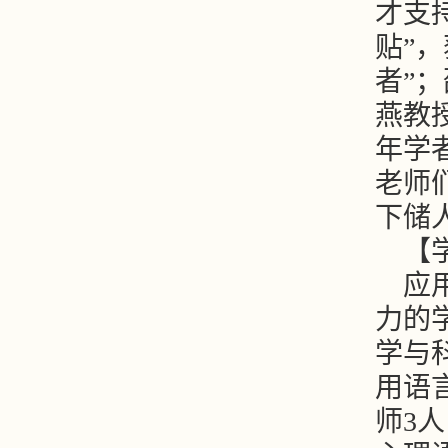
才支
贴”
者”
燕教
年学
老师
下储
【
应
力的
学与
用语
师3