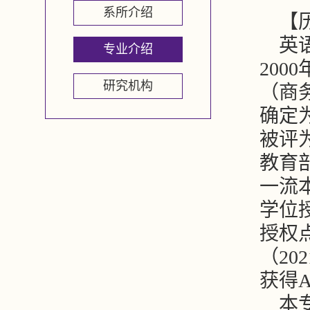
系所介绍
【
英
专业介绍
20
研究机构
（商
确定
被评
教育
一流
学位
授权
（20
获得
本