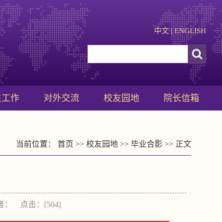
中文
|
ENGLISH
生工作
对外交流
校友园地
院长信箱
当前位置：
首页
>>
校友园地
>>
毕业合影
>> 正文
作者： 点击：[
504
]