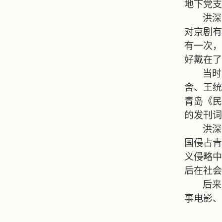
地下党支
洪深
对京剧有
有一次，
好戴在了
当时
舍、王统
青岛《民
的发刊词
洪深
国侵占青
义侵略中
后在社会
后来
事电影、