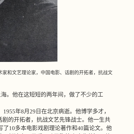
术家和文艺理论家，中国电影、话剧的开拓者，抗战文
上海。他在这短短的两年间，做了不少的工
，
1955
年
8
月
29
日在北京病逝。他博学多才，
话剧的开拓者，抗战文艺先锋战士。他一生共
写了
10
多本电影戏剧理论著作和
40
篇论文。他