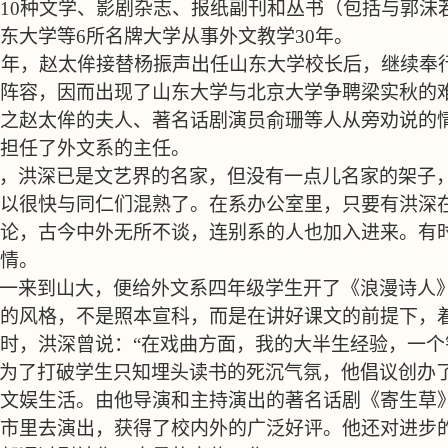
10
种文学、影剧杂志、报纸副刊和丛书（包括与郭沫
东大学等
6
所名牌大学从事外文教学
30
年。
2
年，赵太侔接替杨振声出任山东大学校长后，继续奉
阵容，因而出现了山东大学与北京大学争聘梁实秋的
之赵太侔的夫人、著名话剧演员俞珊等人从旁劝说的
担任了外文系的主任。
，洪深已是文艺界的名家，但没有一点儿名家的架子
以很快与同仁们混熟了。在系办公室里，只要有洪深
论，古今中外无所不谈，连别系的人也加入进来。有
情。
一来到山大，便给外文系四年级学生开了《浪漫诗人
的风格，不是照本宣科，而是在讲好课文的前提下，
时，洪深曾说：
“
在戏曲方面，我的大半生经验，一个
为了打破学生只知埋头读书的死沉气氛，他倡议创办
文娱生活。由他导演和主持演出的著名话剧《寄生草
市里去演出，获得了校内外的广泛好评。他还对进步