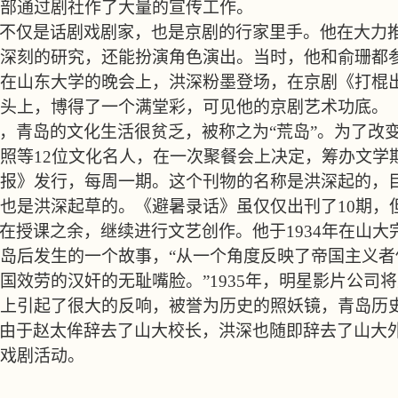
部通过剧社作了大量的宣传工作。
不仅是话剧戏剧家，也是京剧的行家里手。他在大力
深刻的研究，还能扮演角色演出。当时，他和俞珊都
在山东大学的晚会上，洪深粉墨登场，在京剧《打棍
头上，博得了一个满堂彩，可见他的京剧艺术功底。
，青岛的文化生活很贫乏，被称之为
“
荒岛
”
。为了改
照等
12
位文化名人，在一次聚餐会上决定，筹办文学
报》发行，每周一期。这个刊物的名称是洪深起的，
也是洪深起草的。《避暑录话》虽仅仅出刊了
10
期，
在授课之余，继续进行文艺创作。他于
1934
年在山大
岛后发生的一个故事，
“
从一个角度反映了帝国主义者
国效劳的汉奸的无耻嘴脸。
”1935
年，明星影片公司将
上引起了很大的反响，被誉为历史的照妖镜，青岛历
由于赵太侔辞去了山大校长，洪深也随即辞去了山大
戏剧活动。