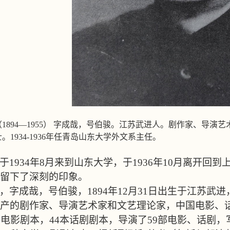
（
1894—1955
） 字成哉，号伯骏。江苏武进人。剧作家、导演艺
士。
1934-1936
年任青岛山东大学外文系主任。
于
1934
年
8
月来到山东大学，于
1936
年
10
月离开回到
留下了深刻的印象。
，字成哉，号伯骏，
1894
年
12
月
31
日出生于江苏武进
产的剧作家、导演艺术家和文艺理论家，中国电影、
部电影剧本，
44
本话剧剧本，导演了
59
部电影、话剧，