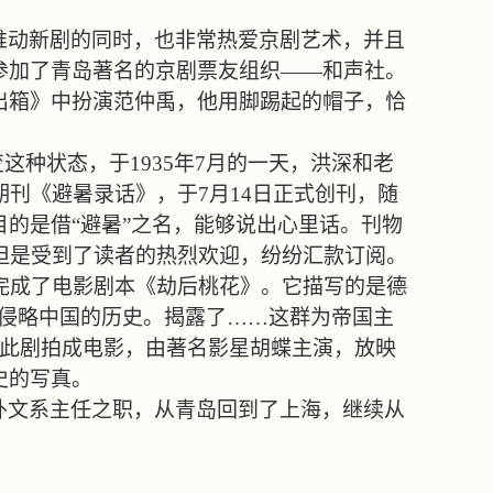
推动新剧的同时，也非常热爱京剧艺术，并且
参加了青岛著名的京剧票友组织
——
和声社。
出箱》中扮演范仲禹，他用脚踢起的帽子，恰
变这种状态，于
1935
年
7
月的一天，洪深和老
期刊《避暑录话》，于
7
月
14
日正式创刊，随
目的是借
“
避暑
”
之名，能够说出心里话。刊物
但是受到了读者的热烈欢迎，纷纷汇款订阅。
完成了电影剧本《劫后桃花》。它描写的是德
侵略中国的历史。揭露了……这群为帝国主
此剧拍成电影，由著名影星胡蝶主演，放映
史的写真。
外文系主任之职，从青岛回到了上海，继续从