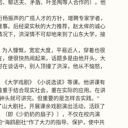
若、郁达夫、矛盾、叶圣陶等人合作的）。他
行杨振声的广揽人才的方针，增聘专家学者，
难事。后经梁实秋的大力推荐，赵太侔的诚心
情况下，洪深情不可却地来到了山东大学，接
，为人慷慨，宽宏大度，平易近人，穿着也很
在，便很快热闹起来。话题多是由他开头，大
时在谈话中，别人顶撞了洪深，他从不恼怒，
》《大学戏剧》《小说选读》等课。他讲课有
着重于结合现实社会，重在实际的应用。在讲
钟头就可讲完。但重要的是怎样去实践。
”
了山大剧社，开展课余戏剧演出活动，活跃了
》（即《少奶奶的扇子》），不仅在校内演
的
“
海鸥剧社
”
作了大力的指导、保护，使中共