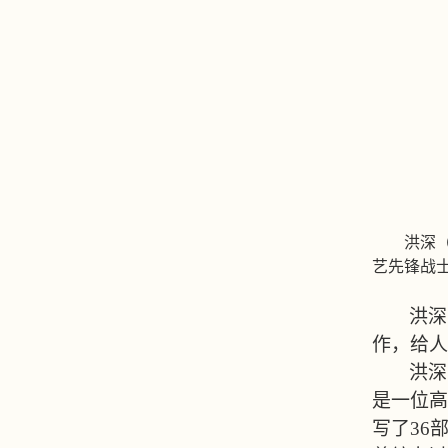
洪深
艺先锋战
洪深
作，给人
洪深
是一位高
写了
36