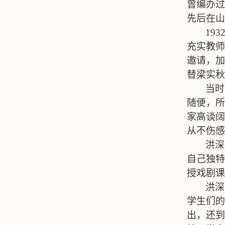
曾编办过
先后在山
193
充实教师
邀请，加
替梁实秋
当时
随便，所
家高谈阔
从不伤感
洪深
自己独特
授戏剧课
洪深
学生们的
出，还到