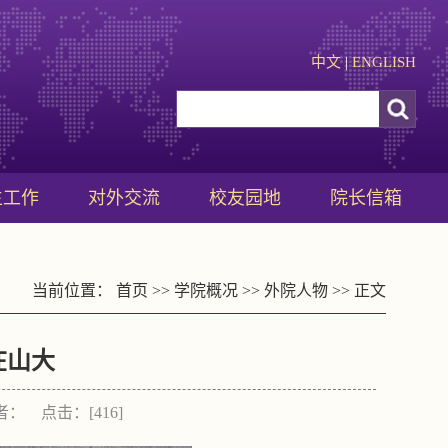
中文
|
ENGLISH
生工作
对外交流
校友园地
院长信箱
当前位置：
首页
>>
学院概况
>>
外院人物
>> 正文
在山大
作者： 点击：[
416
]