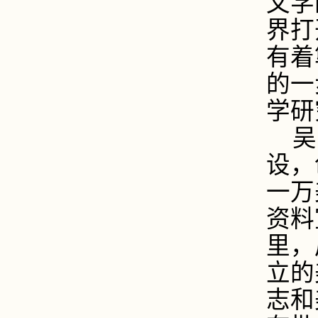
文学
界打
有着
的一
学研
吴
设，
一万
资料
里，
立的
志和