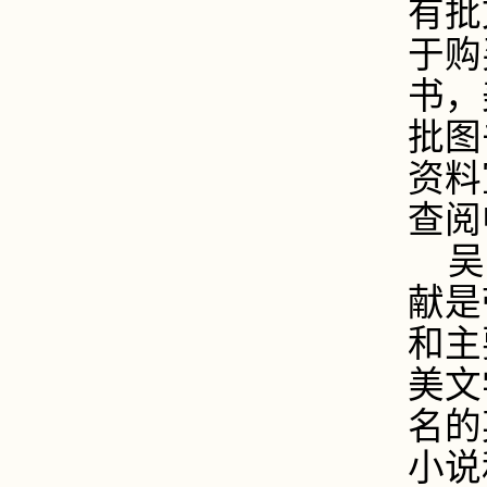
有批
于购
书，
批图
资料
查阅
吴
献是
和主
美文
名的
小说