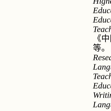
Highe
Educa
Educa
Teac
《中
等。
Rese
Lang
Teach
Educ
Writi
Lang