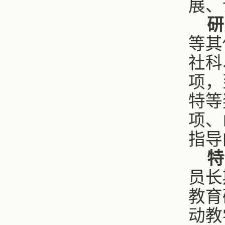
展、
研
等其
社科
项，
特等
项、
指导
特
员长
教育
动教