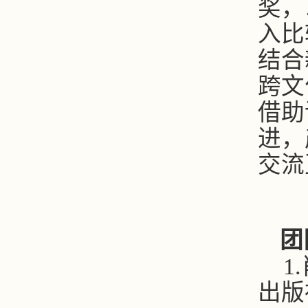
奖，
入比
结合
跨文
借助
进，
交流
团
1.
出版