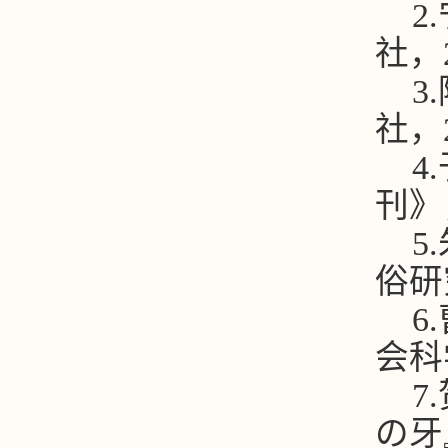
2.
社，
3.
社，
4.
刊》
5.
俗研
6.
会科
7.
の牙