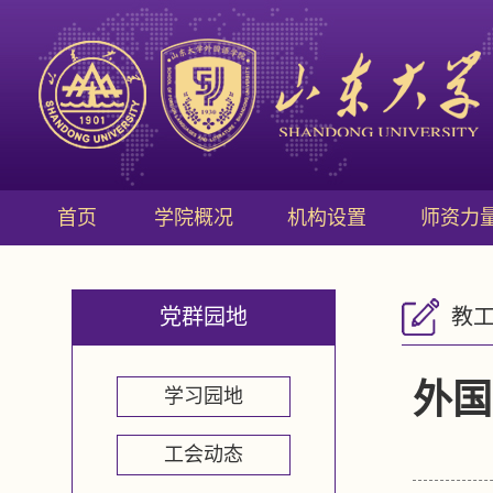
首页
学院概况
机构设置
师资力
党群园地
教
外国
学习园地
工会动态