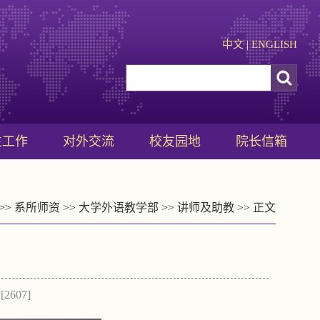
中文
|
ENGLISH
生工作
对外交流
校友园地
院长信箱
>>
系所师资
>>
大学外语教学部
>>
讲师及助教
>> 正文
[
2607
]