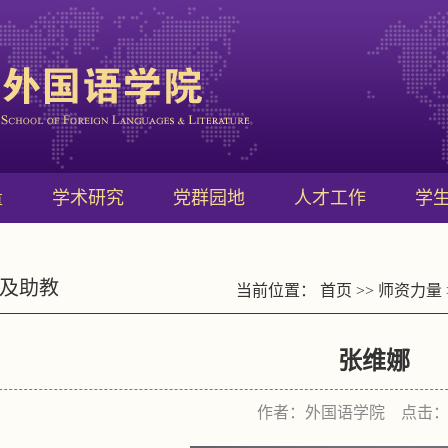
量
学术研究
党群园地
人才工作
学
及助教
当前位置：
首页
>>
师资力量
张维娜
作者：外国语学院 点击：