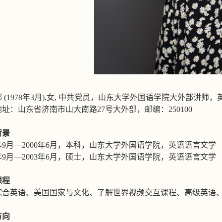
娜
(1978
年
3
月
),
女
,
中共党员，山东大学外国语学院大外部讲师，
地址：山东省济南市山大南路
27
号大外部，邮编：
250100
背景
年
9
月
—2000
年
6
月，本科，山东大学外国语学院，英语语言文学
年
9
月
—2003
年
6
月，硕士，山东大学外国语学院，英语语言文学
课程
综合英语、美国国家与文化、了解世界视频交互课程、高级英语
方向