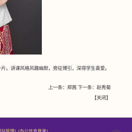
一片。讲课风格风趣幽默，旁征博引，深得学生喜爱。
上一条：
郑茜
下一条：
赵秀菊
【
关闭
】
网站管理]
[办公信息登录]