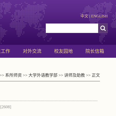
中文
|
ENGLISH
生工作
对外交流
校友园地
院长信箱
>>
系所师资
>>
大学外语教学部
>>
讲师及助教
>> 正文
[
2608
]