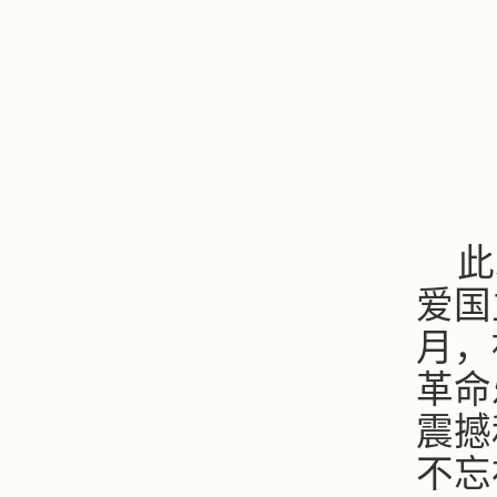
此
爱国
月，
革命
震撼
不忘