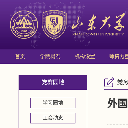
首页
学院概况
机构设置
师资力
党群园地
党
外国
学习园地
工会动态