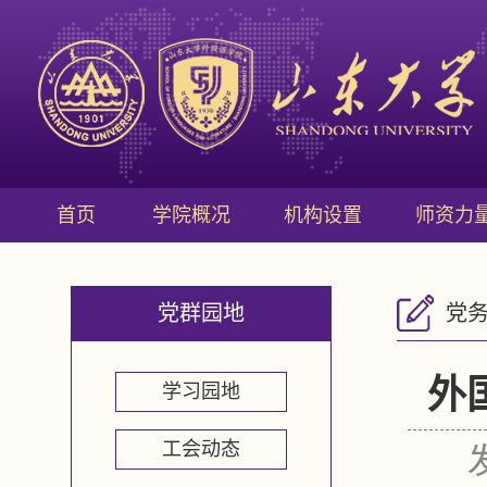
首页
学院概况
机构设置
师资力
党群园地
党
外
学习园地
工会动态