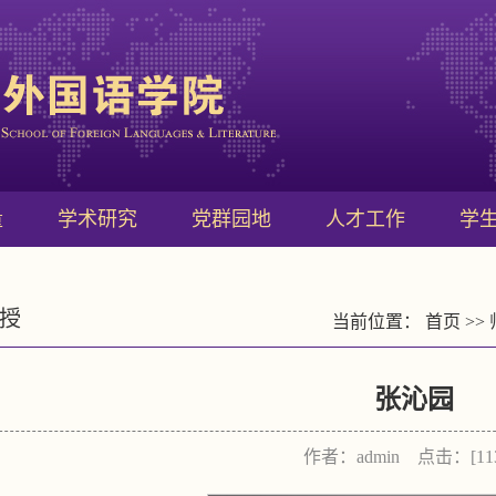
量
学术研究
党群园地
人才工作
学
授
当前位置：
首页
>>
张沁园
作者：admin 点击：[
11