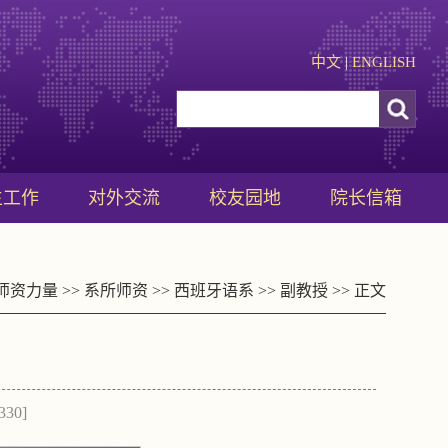
中文
|
ENGLISH
生工作
对外交流
校友园地
院长信箱
师资力量
>>
系所师资
>>
西班牙语系
>>
副教授
>> 正文
330
]