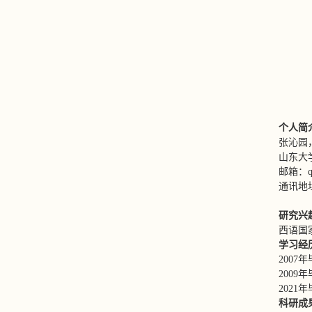
个人简
张沁园
山东大
邮箱：qin
通讯地
研究兴
西语国
学习经
200
200
202
科研成