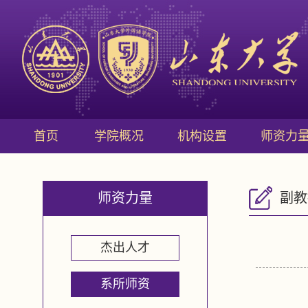
首页
学院概况
机构设置
师资力
师资力量
副教
杰出人才
系所师资