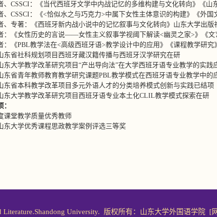
者、CSSCI：《当代西班牙文学中内战记忆的多维构建与文化转向》《山东
者、CSSCI：《<恰似水之与巧克力>中属下女性主体意识的构建》《外国文
者、专著：《西班牙新内战小说中的记忆叙事与文化转向》山东大学出版社2
者：《女性历史的言说——女性主义叙事学视阈下解读<幽灵之家>》《文艺生
者：《PBL教学法在<高级西班牙语>教学设计中的应用》《课程教学研究》2
山东省社科规划项目西班牙藏汉籍传播与西班牙汉学研究在研
山东大学教学改革研究项目“产出导向法”在大学西班牙语专业教学的实践
山东省青年教师教育教学研究课题PBL教学模式在西班牙语专业教学中的
山东省本科教学改革项目多元外语人才的分类培养模式创新与实践已结项
山东大学教学改革研究项目西班牙语专业本土化CLIL教学模式探索在研
项：
5年度课堂教学质量优秀教师
8年山东大学优秀课程思政教学案例评选三等奖
ages and Literature.Shandong University. 版权所有：山东大学外国语学院
[