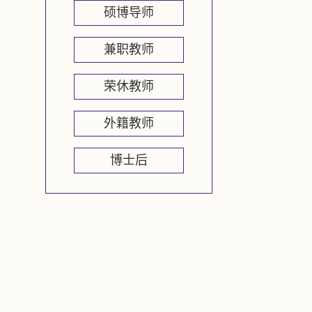
硕博导师
兼职教师
荣休教师
外籍教师
博士后