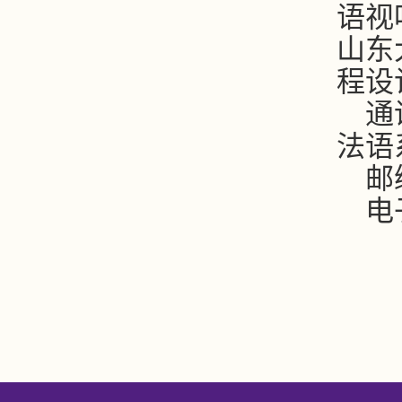
语视
山东
程设
通
法语
邮
电