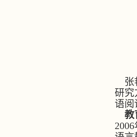
张
研究
语阅
教
2006
语言