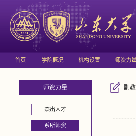
首页
学院概况
机构设置
师资力
师资力量
副教
杰出人才
系所师资