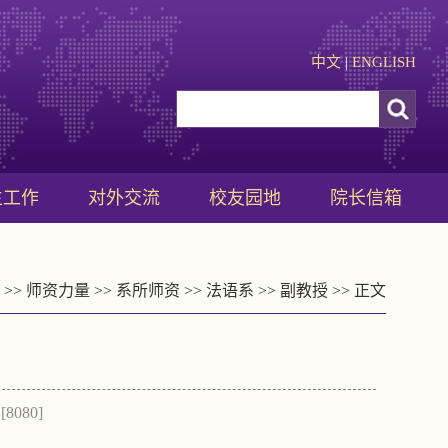
中文
|
ENGLISH
生工作
对外交流
校友园地
院长信箱
>>
师资力量
>>
系所师资
>>
法语系
>>
副教授
>> 正文
[
8080
]